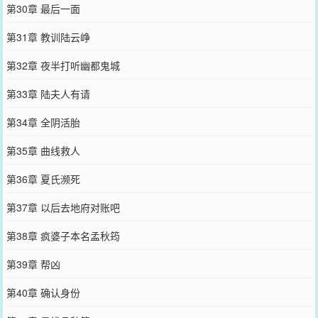
第30章 最后一面
第31章 教训陆云峥
第32章 夜半打听幽都鬼城
第33章 陆夫人有请
第34章 全阴活胎
第35章 曲线救人
第36章 夏氏濒死
第37章 以后去地府对账吧
第38章 疯婆子本名孟秋筠
第39章 帮凶
第40章 确认身份