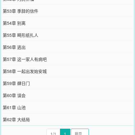
第53章 季辞的信件
第54章 别离
第55章 畸形纸扎人
第56章 逃出
第57章 这一家人有病吧
第58章 一起出发始安城
第59章 肆日门
第60章 误会
第61章 山池
第62章 大结局
1/1
1