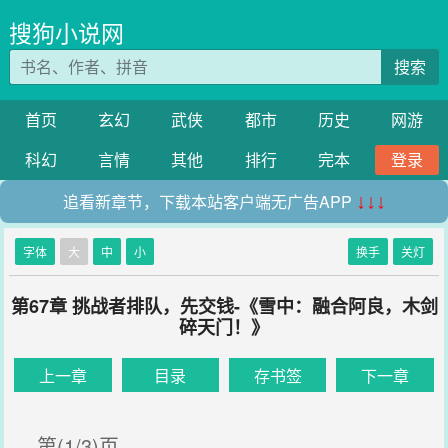
搜狗小说网
搜索
首页
玄幻
武侠
都市
历史
网游
科幻
言情
其他
排行
完本
登录
追看新章节，下载本站客户端无广告APP
↓↓↓
字体
大
中
小
换手
关灯
第67章 挑战者排队，先交钱-《雪中：融合阿良，木剑
碎天门！》
上一章
目录
存书签
下一章
第(1/3)页