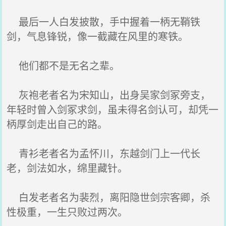
最后一人白发披散，手中握着一柄无鞘铁
剑，气息锋锐，像一截藏在风里的寒铁。
他们都不是无名之辈。
灰袍老者名为宋知山，出身吴家剑冢旁支，
年轻时曾入剑冢求剑，虽未得名剑认可，却凭一
柄厚剑走出自己的路。
青衫老者名为孟怀川，东越剑门上一代长
老，剑法如水，绵里藏针。
白发老者名为裴烈，离阳隐世剑宗客卿，杀
性极重，一生只败过两次。