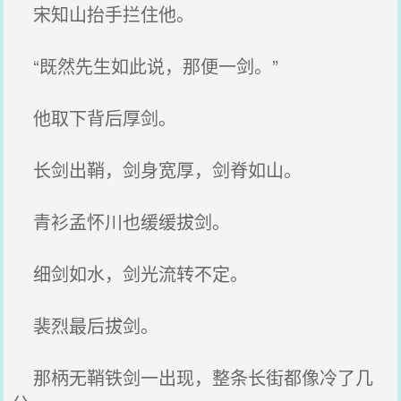
宋知山抬手拦住他。
“既然先生如此说，那便一剑。”
他取下背后厚剑。
长剑出鞘，剑身宽厚，剑脊如山。
青衫孟怀川也缓缓拔剑。
细剑如水，剑光流转不定。
裴烈最后拔剑。
那柄无鞘铁剑一出现，整条长街都像冷了几