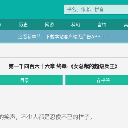
市
历史
网游
科幻
言情
追看新章节，下载本站客户端无广告APP
↓↓↓
第一千四百六十六章 终章-《女总裁的超级兵王》
目录
存书签
的笑声，不少人都是忍俊不已的样子。