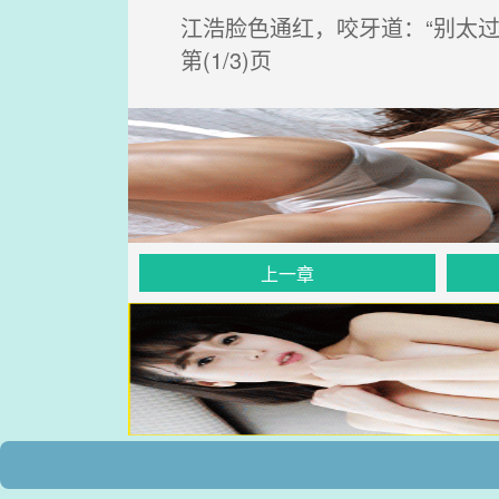
江浩脸色通红，咬牙道：“别太过
第(1/3)页
上一章