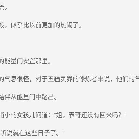
流。
殿，似乎比以前更加的热闹了。
的能量门安置那里。
气息很怪，对于五疆灵界的修炼者来说，他们的气
结伴从能量门中踏出。
小的女孩儿问道：“姐，表哥还没有回来吗？”
听说就在这些日子了。”