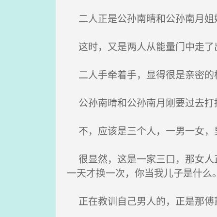
二人正是公孙南晴和公孙南月姐
这时，又是两人从能量门中走了
二人手牵着手，显得很是亲密的样
公孙南晴和公孙南月刚要过去打
不，应该是三个人，一男一女，男
很显然，这是一家三口，那女人正
一天才换一次，你当我儿子是什么。
正在教训自己男人的，正是那傅