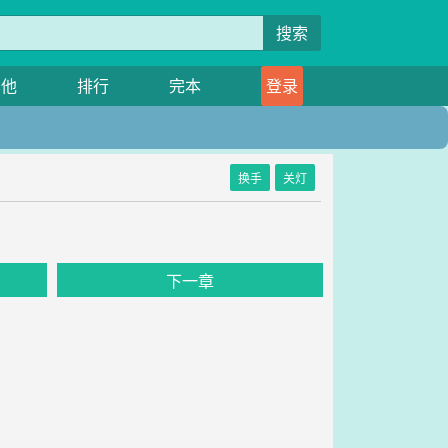
搜索
其他
排行
完本
登录
换手
关灯
下一章