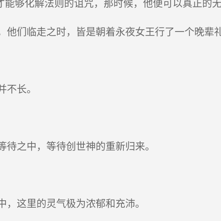
才能够化解法则的诅咒，那时候，他便可以真正的无
他们临走之时，皆是朝着永夜女王行了一个晚辈
并不长。
等待之中，等待创世神的重新归来。
中，这里的灵气极为浓郁和充沛。