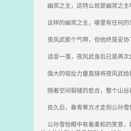
幽冥之主，这特么就是幽冥之主
这样的幽冥之主，哪里有任何的
夜风武那个气啊，但他终是妥协了
话音一落，夜风武身后已是再次
强大的吸扯力量直接将夜风武给
随着空间裂缝的愈合，整个山谷
良久后，秦青寒方才走到公孙雪怡
公孙雪怡眼中有着柔和的笑意，她