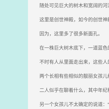
随处可见巨大的树木和宽阔的河
这里是创世神殿，如今的创世神
因为，这里多了很多新面孔。
在一株巨大树木底下，一道蓝色
不时有人从里面走出来，这些人的
两个长相有些相似的靓丽女孩儿
二人似乎在聊着什么，其中年纪稍
另一个女孩儿不太确定的说道：“