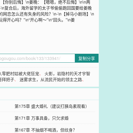
【你别后悔】\n姜晚：【嗯嗯，绝不后悔】\n\n两
\n-\n复合后，海外留学的太子爷偷偷跑回国要给姜晚
网恋怎么还有失身的风险？\n-\n【掉马小剧场】\n
心吗？”\n“开心啊～”\n“回头。”\n姜
复制分享
八零肥村姑被大佬狂宠
、
火影，岩隐村的天才宇智
哥拜把子
、
迷雾求生，从流民开始的领主之路
、
第175章 盛大婚礼（建议打胰岛素观看）
第171章 万事具备，只欠求婚
第167章 不抽烟不喝酒，但纹身？