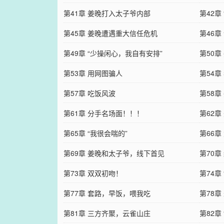
第41章 姜晚打入太子爷内部
第42章
第45章 姜晚遭遇重大信任危机
第46
第49章 “少操闲心，我自有安排”
第50章
第53章 用网图骗人
第54章
第57章 吃饭风波
第58
第61章 分手名场面！！！
第62
第65章 “我很会喘的”
第66
第69章 姜晚和太子爷，线下首见
第70
第73章 双双初吻！
第74章
第77章 套路，早饭，喂我吃
第78章
第81章 三方齐聚，云雀山庄
第82章