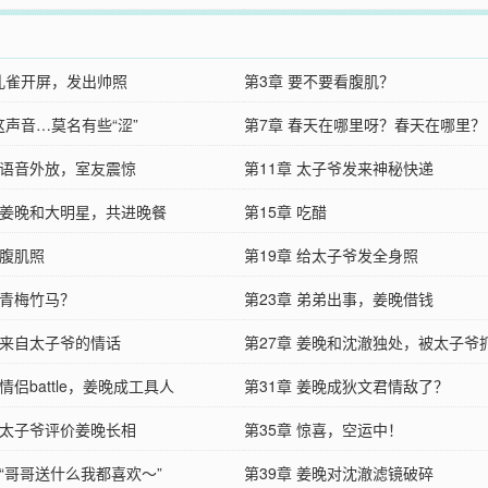
 孔雀开屏，发出帅照
第3章 要不要看腹肌？
这声音…莫名有些“涩”
第7章 春天在哪里呀？春天在哪里？
章 语音外放，室友震惊
第11章 太子爷发来神秘快递
章 姜晚和大明星，共进晚餐
第15章 吃醋
 腹肌照
第19章 给太子爷发全身照
 青梅竹马？
第23章 弟弟出事，姜晚借钱
章 来自太子爷的情话
第27章 姜晚和沈澈独处，被太子爷
 情侣battle，姜晚成工具人
第31章 姜晚成狄文君情敌了？
章 太子爷评价姜晚长相
第35章 惊喜，空运中！
 “哥哥送什么我都喜欢～”
第39章 姜晚对沈澈滤镜破碎