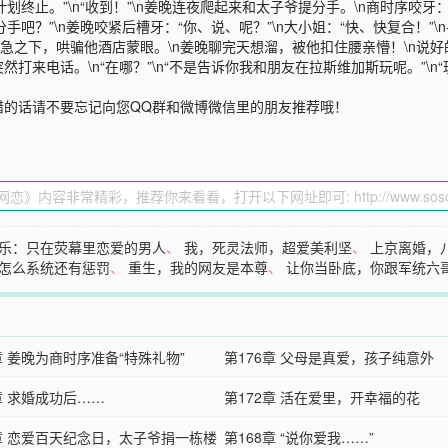
划终止。”\n“收到！”\n姜晚连夜爬起来和太子爷提分手。\n商时序咬牙：
手吧？”\n姜晚咬紧后槽牙：“你、说、呢？”\n大小姐：“快、快复合！”
急之下，哄骗他酒店蒙眼。\n姜晚聊完天想溜，被他扣住腰亲懵！\n说好的
电话。\n“在哪？”\n“不是告诉你我和朋友在拉斯维加斯玩呢。”\n“玩得开
错的话请不要忘记向您QQ群和微博微信里的朋友推荐哦！
乐：只在荧幕里恋爱的男人
、
我，死灵法师，超爱美利坚
、
上京离婚，
怎么系统还有惩罚
、
重生，我的网友是本尊
、
让你当卧底，你跟军统六
章 姜晚为商时序准备“特殊礼物”
第176章 父母是真爱，孩子纯意外
章 求婚成功后……
第172章 活在爱里，开幸福的花
9章 恋爱百天纪念日，太子爷捐一栋楼
第168章 “说你爱我……”