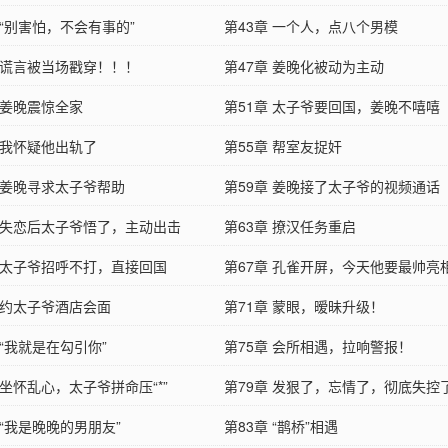
 “别害怕，不会有事的”
第43章 一个人，点八个男模
章 谎言被当场戳穿！！！
第47章 姜晚化被动为主动
 姜晚震惊全家
第51章 太子爷要回国，姜晚不嘻嘻
 我怀疑他出轨了
第55章 帮室友捉奸
章 姜晚寻求太子爷帮助
第59章 姜晚接了太子爷的视频通话
章 失恋后太子爷悟了，主动出击
第63章 撩汉任务重启
章 太子爷招呼不打，直接回国
第67章 孔雀开屏，今天他要最帅亮
章 约太子爷酒店会面
第71章 蒙眼，暧昧升级！
 “我就是在勾引你”
第75章 会所相遇，拉响警报！
 坐怀乱心，太子爷拼命压“*”
第79章 发狠了，忘情了，彻底失控
 “我是晚晚的男朋友”
第83章 “鹊桥”相遇