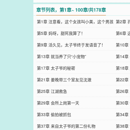
章节列表，第1章~ 100章/共178章
第1章 注意看，这个女孩叫小美，这个男孩
第2章
叫小帅
第5章 妈呀，甜死我算了！
第6章 
第9章 活久见，太子爷终于发语音了！
第10
第13章 就当养了只“小宠物”
第14
第17章 太子爷的秘密
第18章
第21章 姜晚带三个室友见沈澈
第22章
第25章 江湖救急
第26
第29章 会所上岗第一天
第30章
第33章 偷拍被抓包
第34
第37章 来自太子爷的第二份礼物
第38章