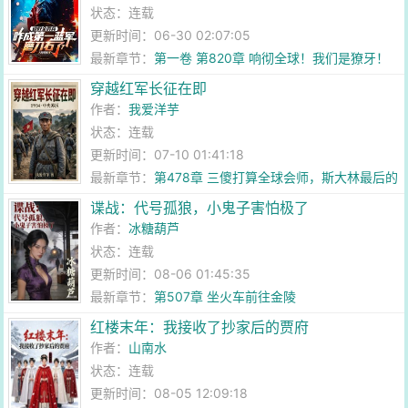
状态：连载
更新时间：06-30 02:07:05
最新章节：
第一卷 第820章 响彻全球！我们是獠牙！
穿越红军长征在即
作者：
我爱洋芋
状态：连载
更新时间：07-10 01:41:18
最新章节：
第478章 三傻打算全球会师，斯大林最后的
底牌！
谍战：代号孤狼，小鬼子害怕极了
作者：
冰糖葫芦
状态：连载
更新时间：08-06 01:45:35
最新章节：
第507章 坐火车前往金陵
红楼末年：我接收了抄家后的贾府
作者：
山南水
状态：连载
更新时间：08-05 12:09:18