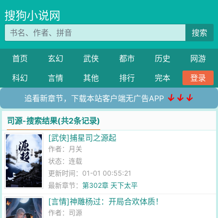
搜狗小说网
搜索
首页
玄幻
武侠
都市
历史
网游
科幻
言情
其他
排行
完本
登录
↓↓↓
追看新章节，下载本站客户端无广告APP
司源-搜索结果(共2条记录)
[武侠]捕星司之源起
作者：
月关
状态：连载
更新时间：01-01 00:55:21
最新章节：
第302章 天下太平
[言情]神雕杨过：开局合欢体质！
作者：
司源