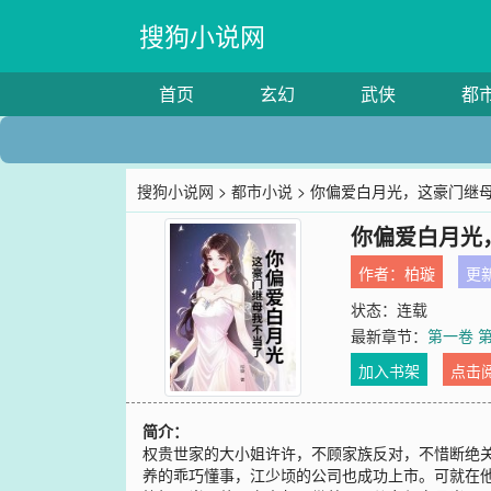
搜狗小说网
首页
玄幻
武侠
都
搜狗小说网
>
都市小说
> 你偏爱白月光，这豪门继
你偏爱白月光
作者：
柏璇
更新
状态：连载
最新章节：
第一卷 
加入书架
点击
简介：
权贵世家的大小姐许许，不顾家族反对，不惜断绝
养的乖巧懂事，江少顷的公司也成功上市。可就在