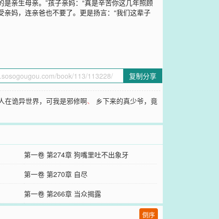
是亲生母亲。”孩子亲妈：“真是辛苦你这几年照顾
受亲妈，连亲爸也不要了。更是扬言：“我们这辈子
复制分享
人在诡异世界，可我是邪修啊
、
乡下来的真少爷，竟
第一卷 第274章 狗嘴里吐不出象牙
第一卷 第270章 自尽
第一卷 第266章 当众揭露
倒序