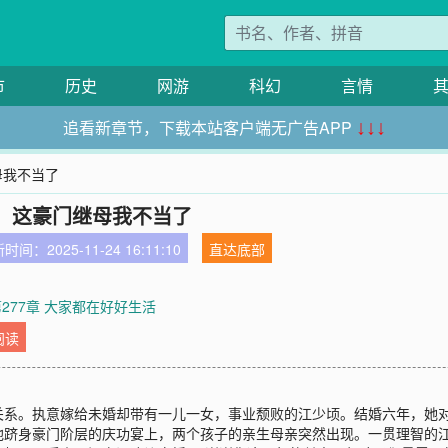
市
历史
网游
科幻
言情
追看新章节，下载本站客户端无广告APP
↓↓↓
母我不当了
，这豪门继母我不当了
时间：2025-11-24 16:11:10
直达底部
第277章 大家都在好好生活
阅读
关系。执意嫁给未婚却带有一儿一女，事业颓败的江少顷。结婚六年，她
他跻身豪门阶层的庆功宴上，两个孩子的亲生母亲突然出现。一贯理智的