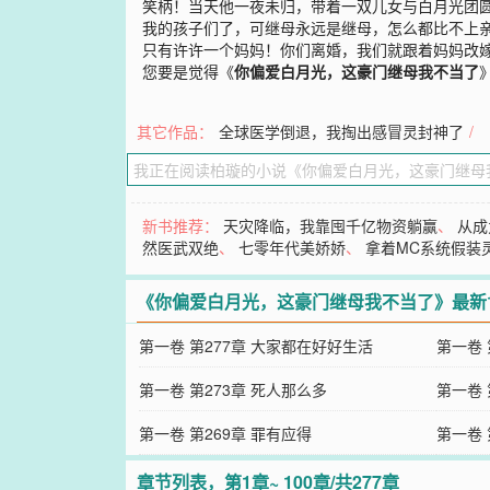
笑柄！当天他一夜未归，带着一双儿女与白月光团圆
我的孩子们了，可继母永远是继母，怎么都比不上亲
只有许许一个妈妈！你们离婚，我们就跟着妈妈改嫁
您要是觉得《
你偏爱白月光，这豪门继母我不当了
其它作品：
全球医学倒退，我掏出感冒灵封神了
/
新书推荐：
天灾降临，我靠囤千亿物资躺赢
、
从成
然医武双绝
、
七零年代美娇娇
、
拿着MC系统假装
《你偏爱白月光，这豪门继母我不当了》最新
第一卷 第277章 大家都在好好生活
第一卷 
第一卷 第273章 死人那么多
第一卷
第一卷 第269章 罪有应得
第一卷 
章节列表，第1章~ 100章/共277章