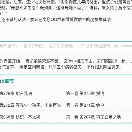
相聚。后来，江少顷决议离婚，“谢谢你这几年的付出，但孩子们最需要的
妈。”养恩不如生恩？既如此，这继母她不当了！谁料，继女继子竟不接
！”
》还不错的话请不要忘记向您QQ群和微博微信里的朋友推荐哦！
为悍匪开始
、
贵妃娘娘荣宠不衰
、
玄学小祖宗下山，豪门圈跪求一卦
、
灵气复苏
、
绑定空间商城，开局五个病弱兽夫
、
不许招惹阴湿男鬼
、
12章节
第276章 胡言乱语
第一卷 第275章 攒钱
 第272章 等我生个孩子，出来再说
第一卷 第271章 绝户
第268章 认识，不太熟
第一卷 第267章 再无立足之地