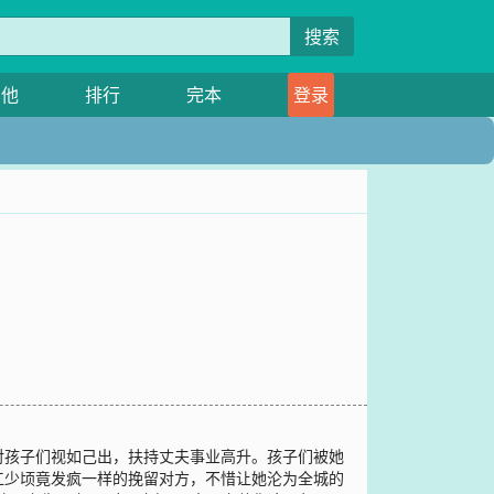
搜索
其他
排行
完本
登录
对孩子们视如己出，扶持丈夫事业高升。孩子们被她
江少顷竟发疯一样的挽留对方，不惜让她沦为全城的