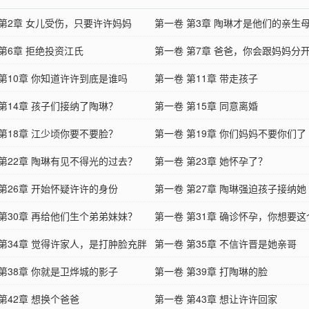
 第2章 女儿受伤，只要许许妈妈
第一卷 第3章 陶琳才是他们的亲生
第6章 拒绝投资江氏
第一卷 第7章 爸爸，你会跟妈妈分
 第10章 你知道许许到底是谁吗
第一卷 第11章 带走孩子
 第14章 孩子们接纳了陶琳？
第一卷 第15章 同意离婚
 第18章 江少顷你要不要脸？
第一卷 第19章 你们妈妈不要你们了
 第22章 陶琳有见不得光的过去？
第一卷 第23章 她怀孕了？
 第26章 开始怀疑许许的身份
第一卷 第27章 陶琳强迫孩子接纳她
 第30章 再给他们生个弟弟妹妹？
第一卷 第31章 确诊怀孕，你想要
 第34章 觉得许家人，是打肿脸充胖
么？
第一卷 第35章 不信许晋是她亲哥
 第38章 你就是卫烨城的影子
第一卷 第39章 打陶琳的脸
第42章 想换个爸爸
第一卷 第43章 想让许许回家