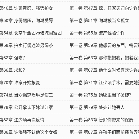
 第46章 许家震怒，强势护女
第一卷 第47章 惊，任家夫妇向许
 第50章 身份碾压，陶琳受辱
第一卷 第51章 陶琳被当众孤立
第54章 长京千金团vs诸城闺蜜团
第一卷 第55章 流产诬陷许许
 第58章 拍卖行偶遇渣男绿茶
第一卷 第59章 他想要的东西，需要
第62章 强吻？
让？
第一卷 第63章 那你抱抱我，抱着
第66章 求和？
第一卷 第67章 他什么时候喜欢许许
第70章 许家开始报复
第一卷 第71章 江少顷手术，需要
 第74章 当众揭穿陶琳是惯三
命？
第一卷 第75章 她哪里漏了破绽？
 第78章 公开承认下嫁过江家
第一卷 第79章 处处让她丢人
第82章 江少顷再次反悔
第一卷 第83章 管好你带来的保姆
 第86章 许海强不认他这个女婿
第一卷 第87章 在孩子们面前搔首弄