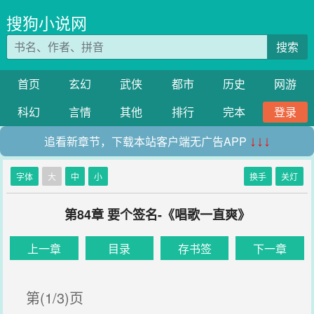
搜狗小说网
搜索
首页
玄幻
武侠
都市
历史
网游
科幻
言情
其他
排行
完本
登录
追看新章节，下载本站客户端无广告APP
↓↓↓
字体
大
中
小
换手
关灯
第84章 要个签名-《唱歌一直爽》
上一章
目录
存书签
下一章
第(1/3)页